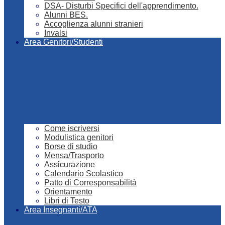
DSA- Disturbi Specifici dell'apprendimento.
Alunni BES.
Accoglienza alunni stranieri
Invalsi
Area Genitori/Studenti
Come iscriversi
Modulistica genitori
Borse di studio
Mensa/Trasporto
Assicurazione
Calendario Scolastico
Patto di Corresponsabilità
Orientamento
Libri di Testo
Area Insegnanti/ATA