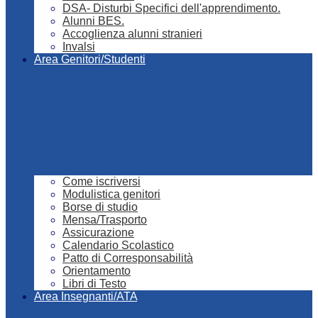
DSA- Disturbi Specifici dell'apprendimento.
Alunni BES.
Accoglienza alunni stranieri
Invalsi
Area Genitori/Studenti
Come iscriversi
Modulistica genitori
Borse di studio
Mensa/Trasporto
Assicurazione
Calendario Scolastico
Patto di Corresponsabilità
Orientamento
Libri di Testo
Area Insegnanti/ATA