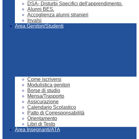
DSA- Disturbi Specifici dell'apprendimento.
Alunni BES.
Accoglienza alunni stranieri
Invalsi
Area Genitori/Studenti
Come iscriversi
Modulistica genitori
Borse di studio
Mensa/Trasporto
Assicurazione
Calendario Scolastico
Patto di Corresponsabilità
Orientamento
Libri di Testo
Area Insegnanti/ATA