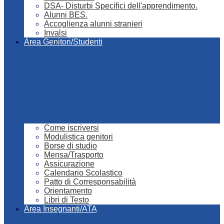
DSA- Disturbi Specifici dell'apprendimento.
Alunni BES.
Accoglienza alunni stranieri
Invalsi
Area Genitori/Studenti
Come iscriversi
Modulistica genitori
Borse di studio
Mensa/Trasporto
Assicurazione
Calendario Scolastico
Patto di Corresponsabilità
Orientamento
Libri di Testo
Area Insegnanti/ATA