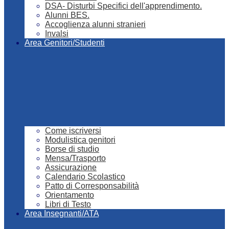
DSA- Disturbi Specifici dell'apprendimento.
Alunni BES.
Accoglienza alunni stranieri
Invalsi
Area Genitori/Studenti
Come iscriversi
Modulistica genitori
Borse di studio
Mensa/Trasporto
Assicurazione
Calendario Scolastico
Patto di Corresponsabilità
Orientamento
Libri di Testo
Area Insegnanti/ATA