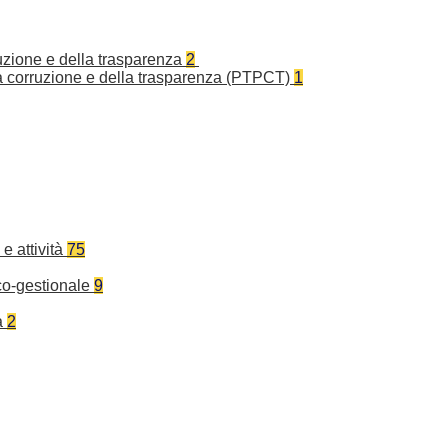
ruzione e della trasparenza
2
la corruzione e della trasparenza (PTPCT)
1
e attività
75
co-gestionale
9
a
2