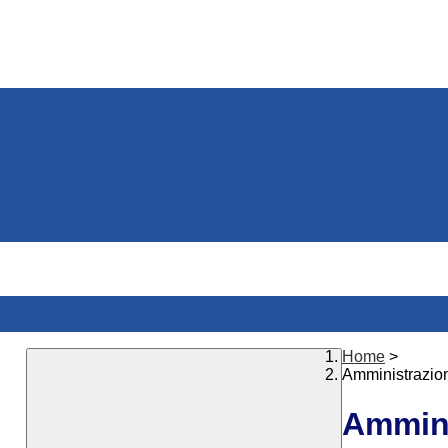
Home
>
Amministrazio
Ammini