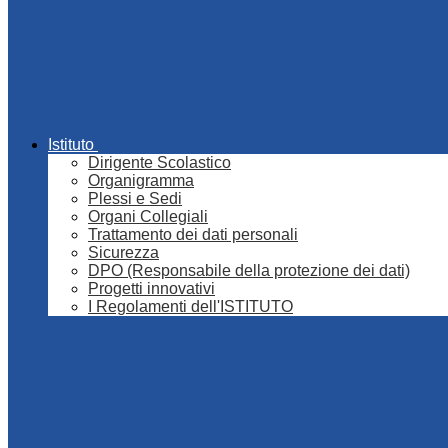
Istituto
Dirigente Scolastico
Organigramma
Plessi e Sedi
Organi Collegiali
Trattamento dei dati personali
Sicurezza
DPO (Responsabile della protezione dei dati)
Progetti innovativi
I Regolamenti dell'ISTITUTO