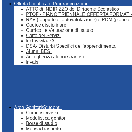
Offerta Didattica e Programmazione
ATTO di INDIRIZZO del Dirigente Scolastico
PTOF - PIANO TRIENNALE OFFERTA FORMATI
RAV (rapporto di autovalutazione) e PDM (piano di
Codice disciplinare
Curricoli e Valutazione di Istituto
Carta dei Servizi
Inclusività-PAI
DSA- Disturbi Specifici dell'apprendimento.
Alunni BES.
Accoglienza alunni stranieri
Invalsi
Area Genitori/Studenti
Come iscriversi
Modulistica genitori
Borse di studio
Mensa/Trasporto