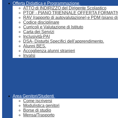
Offerta Didattica e Programmazione
ATTO di INDIRIZZO del Dirigente Scolastico
PTOF - PIANO TRIENNALE OFFERTA FORMATI
RAV (rapporto di autovalutazione) e PDM (piano di
Codice disciplinare
Curricoli e Valutazione di Istituto
Carta dei Servizi
Inclusività-PAI
DSA- Disturbi Specifici dell'apprendimento.
Alunni BES.
Accoglienza alunni stranieri
Invalsi
Area Genitori/Studenti
Come iscriversi
Modulistica genitori
Borse di studio
Mensa/Trasporto