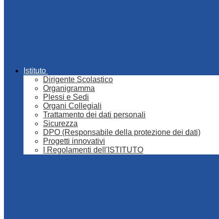
Istituto
Dirigente Scolastico
Organigramma
Plessi e Sedi
Organi Collegiali
Trattamento dei dati personali
Sicurezza
DPO (Responsabile della protezione dei dati)
Progetti innovativi
I Regolamenti dell'ISTITUTO