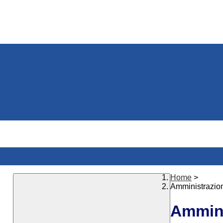
Home
>
Amministrazio
Ammini