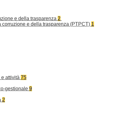
ruzione e della trasparenza
2
la corruzione e della trasparenza (PTPCT)
1
e attività
75
co-gestionale
9
a
2