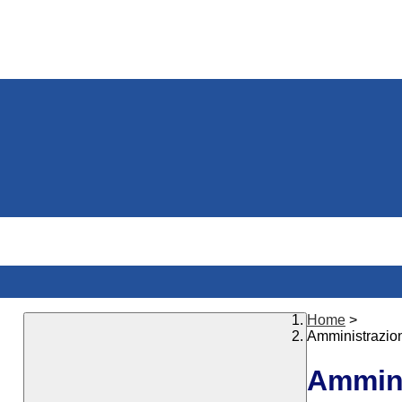
Home
>
Amministrazio
Ammini