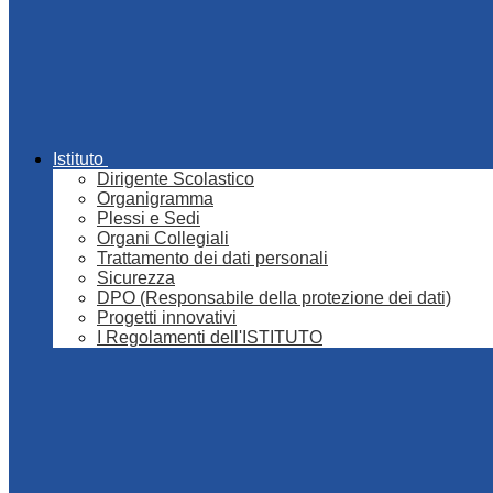
Istituto
Dirigente Scolastico
Organigramma
Plessi e Sedi
Organi Collegiali
Trattamento dei dati personali
Sicurezza
DPO (Responsabile della protezione dei dati)
Progetti innovativi
I Regolamenti dell'ISTITUTO