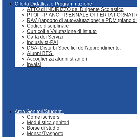
Offerta Didattica e Programmazione
ATTO di INDIRIZZO del Dirigente Scolastico
PTOF - PIANO TRIENNALE OFFERTA FORMATI
RAV (rapporto di autovalutazione) e PDM (piano di
Codice disciplinare
Curricoli e Valutazione di Istituto
Carta dei Servizi
Inclusività-PAI
DSA- Disturbi Specifici dell'apprendimento.
Alunni BES.
Accoglienza alunni stranieri
Invalsi
Area Genitori/Studenti
Come iscriversi
Modulistica genitori
Borse di studio
Mensa/Trasporto