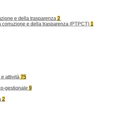
ruzione e della trasparenza
2
la corruzione e della trasparenza (PTPCT)
1
e attività
75
co-gestionale
9
a
2