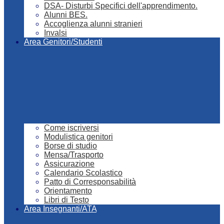
DSA- Disturbi Specifici dell'apprendimento.
Alunni BES.
Accoglienza alunni stranieri
Invalsi
Area Genitori/Studenti
Come iscriversi
Modulistica genitori
Borse di studio
Mensa/Trasporto
Assicurazione
Calendario Scolastico
Patto di Corresponsabilità
Orientamento
Libri di Testo
Area Insegnanti/ATA