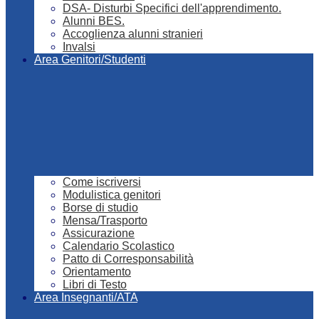
DSA- Disturbi Specifici dell'apprendimento.
Alunni BES.
Accoglienza alunni stranieri
Invalsi
Area Genitori/Studenti
Come iscriversi
Modulistica genitori
Borse di studio
Mensa/Trasporto
Assicurazione
Calendario Scolastico
Patto di Corresponsabilità
Orientamento
Libri di Testo
Area Insegnanti/ATA