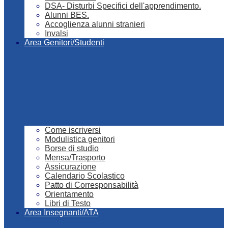
DSA- Disturbi Specifici dell'apprendimento.
Alunni BES.
Accoglienza alunni stranieri
Invalsi
Area Genitori/Studenti
Come iscriversi
Modulistica genitori
Borse di studio
Mensa/Trasporto
Assicurazione
Calendario Scolastico
Patto di Corresponsabilità
Orientamento
Libri di Testo
Area Insegnanti/ATA