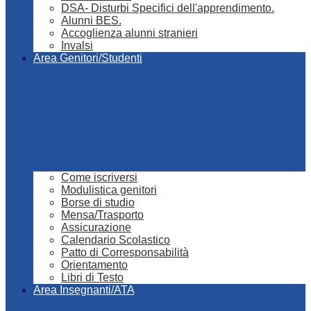
DSA- Disturbi Specifici dell'apprendimento.
Alunni BES.
Accoglienza alunni stranieri
Invalsi
Area Genitori/Studenti
Come iscriversi
Modulistica genitori
Borse di studio
Mensa/Trasporto
Assicurazione
Calendario Scolastico
Patto di Corresponsabilità
Orientamento
Libri di Testo
Area Insegnanti/ATA