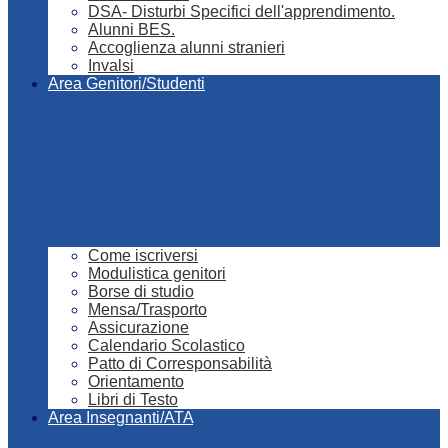
DSA- Disturbi Specifici dell'apprendimento.
Alunni BES.
Accoglienza alunni stranieri
Invalsi
Area Genitori/Studenti
Come iscriversi
Modulistica genitori
Borse di studio
Mensa/Trasporto
Assicurazione
Calendario Scolastico
Patto di Corresponsabilità
Orientamento
Libri di Testo
Area Insegnanti/ATA