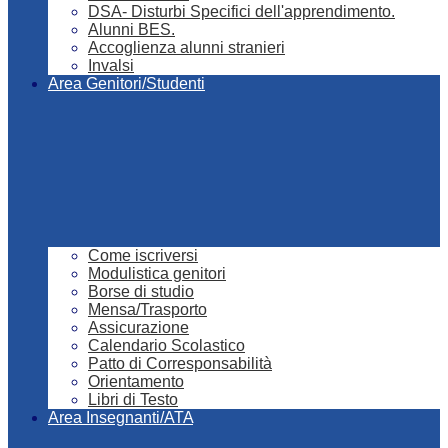
DSA- Disturbi Specifici dell'apprendimento.
Alunni BES.
Accoglienza alunni stranieri
Invalsi
Area Genitori/Studenti
Come iscriversi
Modulistica genitori
Borse di studio
Mensa/Trasporto
Assicurazione
Calendario Scolastico
Patto di Corresponsabilità
Orientamento
Libri di Testo
Area Insegnanti/ATA