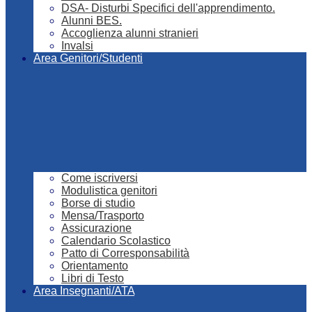
DSA- Disturbi Specifici dell'apprendimento.
Alunni BES.
Accoglienza alunni stranieri
Invalsi
Area Genitori/Studenti
Come iscriversi
Modulistica genitori
Borse di studio
Mensa/Trasporto
Assicurazione
Calendario Scolastico
Patto di Corresponsabilità
Orientamento
Libri di Testo
Area Insegnanti/ATA