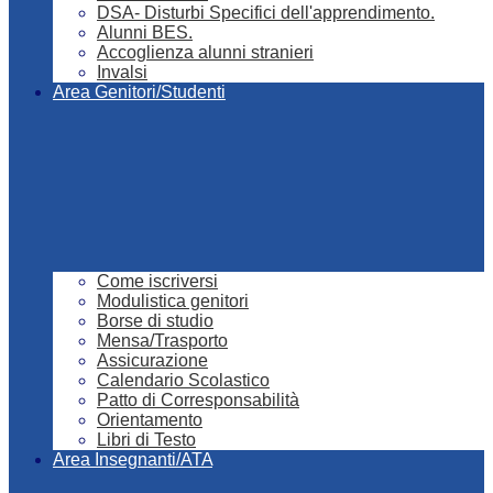
DSA- Disturbi Specifici dell'apprendimento.
Alunni BES.
Accoglienza alunni stranieri
Invalsi
Area Genitori/Studenti
Come iscriversi
Modulistica genitori
Borse di studio
Mensa/Trasporto
Assicurazione
Calendario Scolastico
Patto di Corresponsabilità
Orientamento
Libri di Testo
Area Insegnanti/ATA