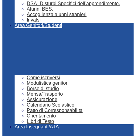
DSA- Disturbi Specifici dell'apprendimento.
Alunni BES.
Accoglienza alunni stranieri
Invalsi
Area Genitori/Studenti
Come iscriversi
Modulistica genitori
Borse di studio
Mensa/Trasporto
Assicurazione
Calendario Scolastico
Patto di Corresponsabilità
Orientamento
Libri di Testo
Area Insegnanti/ATA