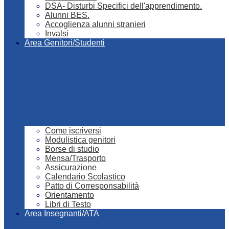
DSA- Disturbi Specifici dell'apprendimento.
Alunni BES.
Accoglienza alunni stranieri
Invalsi
Area Genitori/Studenti
Come iscriversi
Modulistica genitori
Borse di studio
Mensa/Trasporto
Assicurazione
Calendario Scolastico
Patto di Corresponsabilità
Orientamento
Libri di Testo
Area Insegnanti/ATA