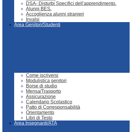
DSA- Disturbi Specifici dell'apprendimento.
Alunni BES.
Accoglienza alunni stranieri
Invalsi
Area Genitori/Studenti
Come iscriversi
Modulistica genitori
Borse di studio
Mensa/Trasporto
Assicurazione
Calendario Scolastico
Patto di Corresponsabilità
Orientamento
Libri di Testo
Area Insegnanti/ATA