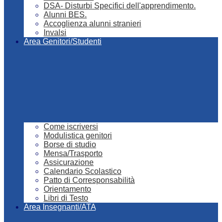
DSA- Disturbi Specifici dell'apprendimento.
Alunni BES.
Accoglienza alunni stranieri
Invalsi
Area Genitori/Studenti
Come iscriversi
Modulistica genitori
Borse di studio
Mensa/Trasporto
Assicurazione
Calendario Scolastico
Patto di Corresponsabilità
Orientamento
Libri di Testo
Area Insegnanti/ATA