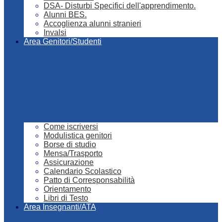
DSA- Disturbi Specifici dell'apprendimento.
Alunni BES.
Accoglienza alunni stranieri
Invalsi
Area Genitori/Studenti
Come iscriversi
Modulistica genitori
Borse di studio
Mensa/Trasporto
Assicurazione
Calendario Scolastico
Patto di Corresponsabilità
Orientamento
Libri di Testo
Area Insegnanti/ATA