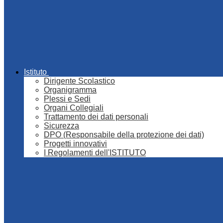
Istituto
Dirigente Scolastico
Organigramma
Plessi e Sedi
Organi Collegiali
Trattamento dei dati personali
Sicurezza
DPO (Responsabile della protezione dei dati)
Progetti innovativi
I Regolamenti dell'ISTITUTO