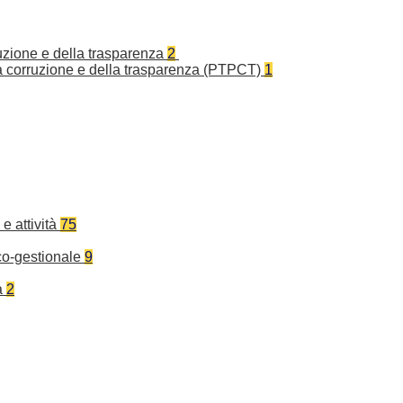
ruzione e della trasparenza
2
la corruzione e della trasparenza (PTPCT)
1
e attività
75
co-gestionale
9
a
2