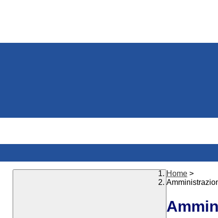
Home
>
Amministrazio
Ammini