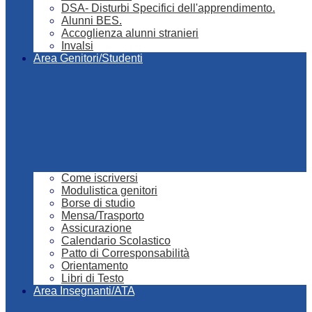
DSA- Disturbi Specifici dell'apprendimento.
Alunni BES.
Accoglienza alunni stranieri
Invalsi
Area Genitori/Studenti
Come iscriversi
Modulistica genitori
Borse di studio
Mensa/Trasporto
Assicurazione
Calendario Scolastico
Patto di Corresponsabilità
Orientamento
Libri di Testo
Area Insegnanti/ATA