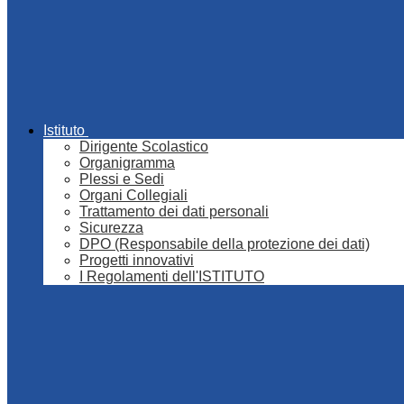
Istituto
Dirigente Scolastico
Organigramma
Plessi e Sedi
Organi Collegiali
Trattamento dei dati personali
Sicurezza
DPO (Responsabile della protezione dei dati)
Progetti innovativi
I Regolamenti dell'ISTITUTO