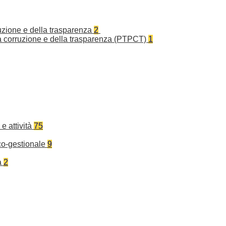
ruzione e della trasparenza
2
la corruzione e della trasparenza (PTPCT)
1
e attività
75
co-gestionale
9
a
2