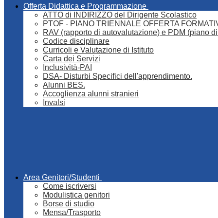
Offerta Didattica e Programmazione
ATTO di INDIRIZZO del Dirigente Scolastico
PTOF - PIANO TRIENNALE OFFERTA FORMATI
RAV (rapporto di autovalutazione) e PDM (piano di
Codice disciplinare
Curricoli e Valutazione di Istituto
Carta dei Servizi
Inclusività-PAI
DSA- Disturbi Specifici dell'apprendimento.
Alunni BES.
Accoglienza alunni stranieri
Invalsi
Area Genitori/Studenti
Come iscriversi
Modulistica genitori
Borse di studio
Mensa/Trasporto