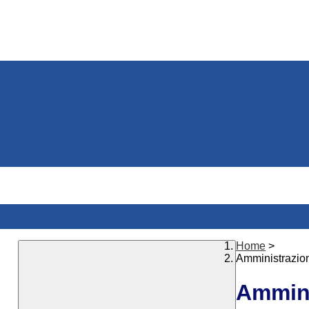
Home
>
Amministrazio
Ammini