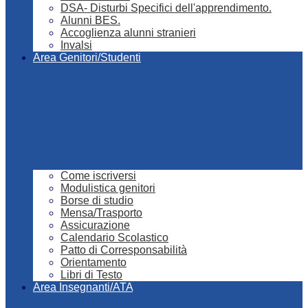
DSA- Disturbi Specifici dell'apprendimento.
Alunni BES.
Accoglienza alunni stranieri
Invalsi
Area Genitori/Studenti
Come iscriversi
Modulistica genitori
Borse di studio
Mensa/Trasporto
Assicurazione
Calendario Scolastico
Patto di Corresponsabilità
Orientamento
Libri di Testo
Area Insegnanti/ATA