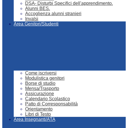
DSA- Disturbi Specifici dell'apprendimento.
Alunni BES.
Accoglienza alunni stranieri
Invalsi
Area Genitori/Studenti
Come iscriversi
Modulistica genitori
Borse di studio
Mensa/Trasporto
Assicurazione
Calendario Scolastico
Patto di Corresponsabilità
Orientamento
Libri di Testo
Area Insegnanti/ATA