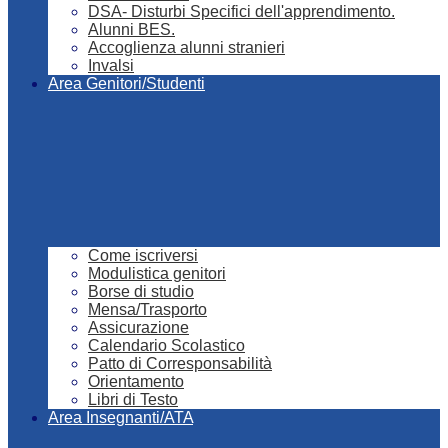
DSA- Disturbi Specifici dell'apprendimento.
Alunni BES.
Accoglienza alunni stranieri
Invalsi
Area Genitori/Studenti
Come iscriversi
Modulistica genitori
Borse di studio
Mensa/Trasporto
Assicurazione
Calendario Scolastico
Patto di Corresponsabilità
Orientamento
Libri di Testo
Area Insegnanti/ATA