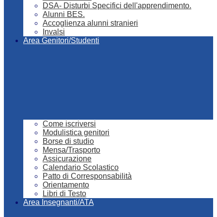
DSA- Disturbi Specifici dell'apprendimento.
Alunni BES.
Accoglienza alunni stranieri
Invalsi
Area Genitori/Studenti
Come iscriversi
Modulistica genitori
Borse di studio
Mensa/Trasporto
Assicurazione
Calendario Scolastico
Patto di Corresponsabilità
Orientamento
Libri di Testo
Area Insegnanti/ATA