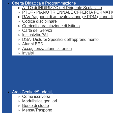
Offerta Didattica e Programmazione
ATTO di INDIRIZZO del Dirigente Scolastico
PTOF - PIANO TRIENNALE OFFERTA FORMATI
RAV (rapporto di autovalutazione) e PDM (piano di
Codice disciplinare
Curricoli e Valutazione di Istituto
Carta dei Servizi
Inclusività-PAI
DSA- Disturbi Specifici dell'apprendimento.
Alunni BES.
Accoglienza alunni stranieri
Invalsi
Area Genitori/Studenti
Come iscriversi
Modulistica genitori
Borse di studio
Mensa/Trasporto