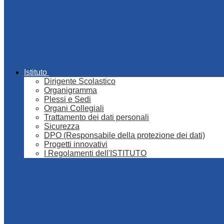
Istituto
Dirigente Scolastico
Organigramma
Plessi e Sedi
Organi Collegiali
Trattamento dei dati personali
Sicurezza
DPO (Responsabile della protezione dei dati)
Progetti innovativi
I Regolamenti dell'ISTITUTO