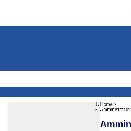
Home
>
Amministrazio
Ammini