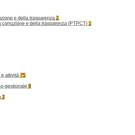
ruzione e della trasparenza
2
la corruzione e della trasparenza (PTPCT)
1
e attività
75
co-gestionale
9
a
2