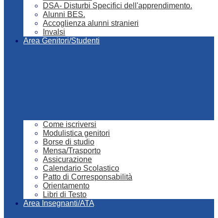
DSA- Disturbi Specifici dell'apprendimento.
Alunni BES.
Accoglienza alunni stranieri
Invalsi
Area Genitori/Studenti
Come iscriversi
Modulistica genitori
Borse di studio
Mensa/Trasporto
Assicurazione
Calendario Scolastico
Patto di Corresponsabilità
Orientamento
Libri di Testo
Area Insegnanti/ATA