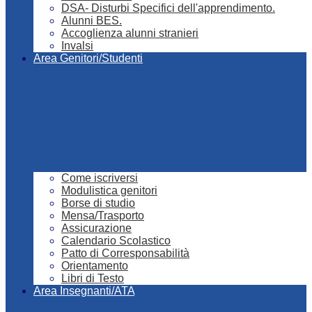
DSA- Disturbi Specifici dell'apprendimento.
Alunni BES.
Accoglienza alunni stranieri
Invalsi
Area Genitori/Studenti
Come iscriversi
Modulistica genitori
Borse di studio
Mensa/Trasporto
Assicurazione
Calendario Scolastico
Patto di Corresponsabilità
Orientamento
Libri di Testo
Area Insegnanti/ATA