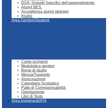
DSA- Disturbi Specifici dell'apprendimento.
Alunni BES.
Accoglienza alunni stranieri
Invalsi
Area Genitori/Studenti
Come iscriversi
Modulistica genitori
Borse di studio
Mensa/Trasporto
Assicurazione
Calendario Scolastico
Patto di Corresponsabilità
Orientamento
Libri di Testo
Area Insegnanti/ATA