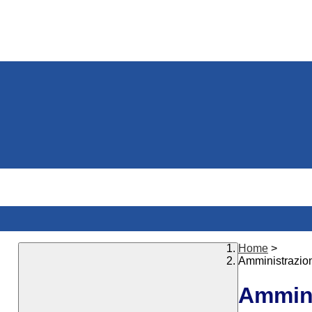
Home
>
Amministrazio
Ammini