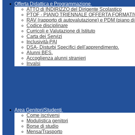
Offerta Didattica e Programmazione
ATTO di INDIRIZZO del Dirigente Scolastico
PTOF - PIANO TRIENNALE OFFERTA FORMATI
RAV (rapporto di autovalutazione) e PDM (piano di
Codice disciplinare
Curricoli e Valutazione di Istituto
Carta dei Servizi
Inclusività-PAI
DSA- Disturbi Specifici dell'apprendimento.
Alunni BES.
Accoglienza alunni stranieri
Invalsi
Area Genitori/Studenti
Come iscriversi
Modulistica genitori
Borse di studio
Mensa/Trasporto