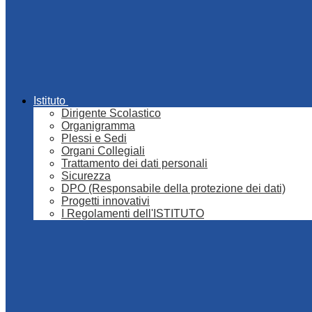
Istituto
Dirigente Scolastico
Organigramma
Plessi e Sedi
Organi Collegiali
Trattamento dei dati personali
Sicurezza
DPO (Responsabile della protezione dei dati)
Progetti innovativi
I Regolamenti dell'ISTITUTO