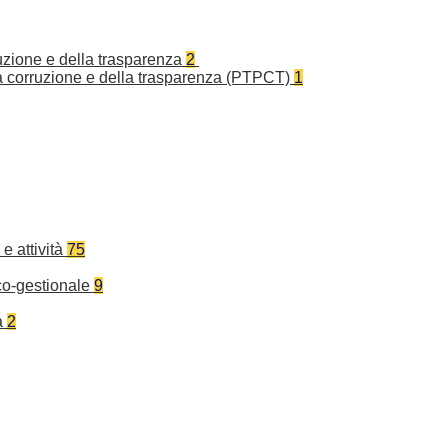
ruzione e della trasparenza
2
la corruzione e della trasparenza (PTPCT)
1
e attività
75
co-gestionale
9
a
2