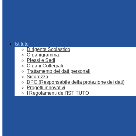
Istituto
Dirigente Scolastico
Organigramma
Plessi e Sedi
Organi Collegiali
Trattamento dei dati personali
Sicurezza
DPO (Responsabile della protezione dei dati)
Progetti innovativi
I Regolamenti dell'ISTITUTO