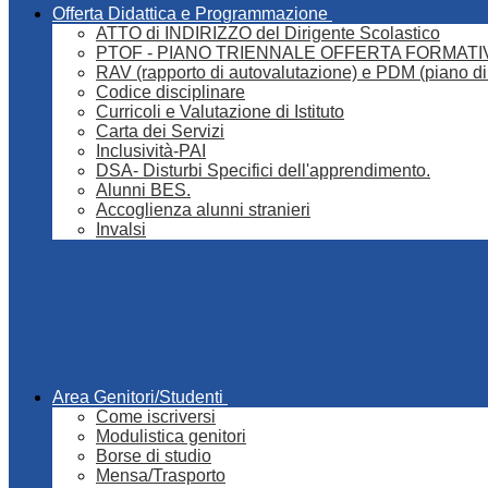
Offerta Didattica e Programmazione
ATTO di INDIRIZZO del Dirigente Scolastico
PTOF - PIANO TRIENNALE OFFERTA FORMATI
RAV (rapporto di autovalutazione) e PDM (piano di
Codice disciplinare
Curricoli e Valutazione di Istituto
Carta dei Servizi
Inclusività-PAI
DSA- Disturbi Specifici dell'apprendimento.
Alunni BES.
Accoglienza alunni stranieri
Invalsi
Area Genitori/Studenti
Come iscriversi
Modulistica genitori
Borse di studio
Mensa/Trasporto