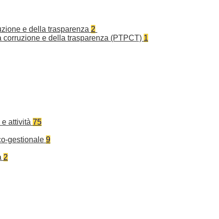
ruzione e della trasparenza
2
la corruzione e della trasparenza (PTPCT)
1
e attività
75
co-gestionale
9
a
2