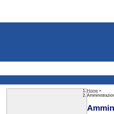
Home
>
Amministrazio
Ammini