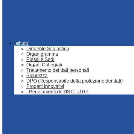
Istituto
Dirigente Scolastico
Organigramma
Plessi e Sedi
Organi Collegiali
Trattamento dei dati personali
Sicurezza
DPO (Responsabile della protezione dei dati)
Progetti innovativi
I Regolamenti dell'ISTITUTO