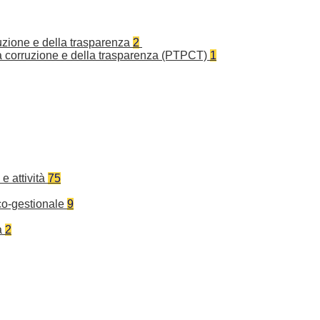
ruzione e della trasparenza
2
la corruzione e della trasparenza (PTPCT)
1
e attività
75
co-gestionale
9
a
2