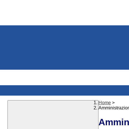
Home
>
Amministrazio
Ammini