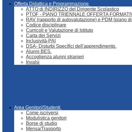
Offerta Didattica e Programmazione
ATTO di INDIRIZZO del Dirigente Scolastico
PTOF - PIANO TRIENNALE OFFERTA FORMATI
RAV (rapporto di autovalutazione) e PDM (piano di
Codice disciplinare
Curricoli e Valutazione di Istituto
Carta dei Servizi
Inclusività-PAI
DSA- Disturbi Specifici dell'apprendimento.
Alunni BES.
Accoglienza alunni stranieri
Invalsi
Area Genitori/Studenti
Come iscriversi
Modulistica genitori
Borse di studio
Mensa/Trasporto