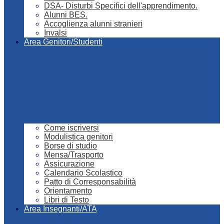
DSA- Disturbi Specifici dell'apprendimento.
Alunni BES.
Accoglienza alunni stranieri
Invalsi
Area Genitori/Studenti
Come iscriversi
Modulistica genitori
Borse di studio
Mensa/Trasporto
Assicurazione
Calendario Scolastico
Patto di Corresponsabilità
Orientamento
Libri di Testo
Area Insegnanti/ATA