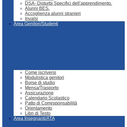
DSA- Disturbi Specifici dell'apprendimento.
Alunni BES.
Accoglienza alunni stranieri
Invalsi
Area Genitori/Studenti
Come iscriversi
Modulistica genitori
Borse di studio
Mensa/Trasporto
Assicurazione
Calendario Scolastico
Patto di Corresponsabilità
Orientamento
Libri di Testo
Area Insegnanti/ATA