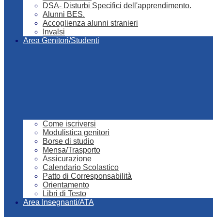
DSA- Disturbi Specifici dell'apprendimento.
Alunni BES.
Accoglienza alunni stranieri
Invalsi
Area Genitori/Studenti
Come iscriversi
Modulistica genitori
Borse di studio
Mensa/Trasporto
Assicurazione
Calendario Scolastico
Patto di Corresponsabilità
Orientamento
Libri di Testo
Area Insegnanti/ATA