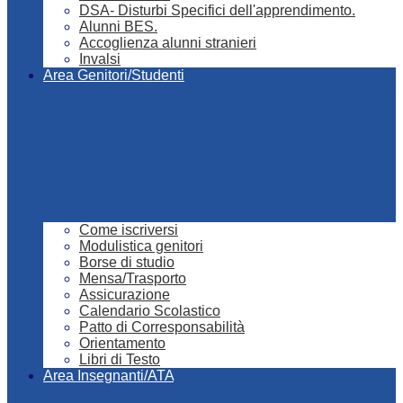
DSA- Disturbi Specifici dell'apprendimento.
Alunni BES.
Accoglienza alunni stranieri
Invalsi
Area Genitori/Studenti
Come iscriversi
Modulistica genitori
Borse di studio
Mensa/Trasporto
Assicurazione
Calendario Scolastico
Patto di Corresponsabilità
Orientamento
Libri di Testo
Area Insegnanti/ATA