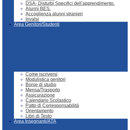
DSA- Disturbi Specifici dell'apprendimento.
Alunni BES.
Accoglienza alunni stranieri
Invalsi
Area Genitori/Studenti
Come iscriversi
Modulistica genitori
Borse di studio
Mensa/Trasporto
Assicurazione
Calendario Scolastico
Patto di Corresponsabilità
Orientamento
Libri di Testo
Area Insegnanti/ATA