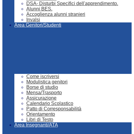
DSA- Disturbi Specifici dell'apprendimento.
Alunni BES.
Accoglienza alunni stranieri
Invalsi
Area Genitori/Studenti
Come iscriversi
Modulistica genitori
Borse di studio
Mensa/Trasporto
Assicurazione
Calendario Scolastico
Patto di Corresponsabilità
Orientamento
Libri di Testo
Area Insegnanti/ATA