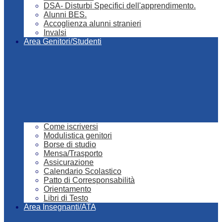
DSA- Disturbi Specifici dell'apprendimento.
Alunni BES.
Accoglienza alunni stranieri
Invalsi
Area Genitori/Studenti
Come iscriversi
Modulistica genitori
Borse di studio
Mensa/Trasporto
Assicurazione
Calendario Scolastico
Patto di Corresponsabilità
Orientamento
Libri di Testo
Area Insegnanti/ATA