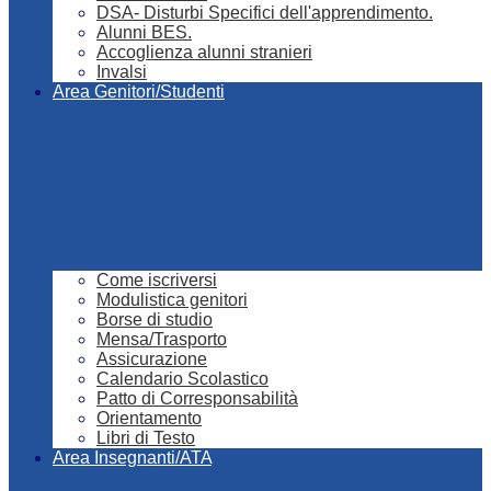
DSA- Disturbi Specifici dell'apprendimento.
Alunni BES.
Accoglienza alunni stranieri
Invalsi
Area Genitori/Studenti
Come iscriversi
Modulistica genitori
Borse di studio
Mensa/Trasporto
Assicurazione
Calendario Scolastico
Patto di Corresponsabilità
Orientamento
Libri di Testo
Area Insegnanti/ATA