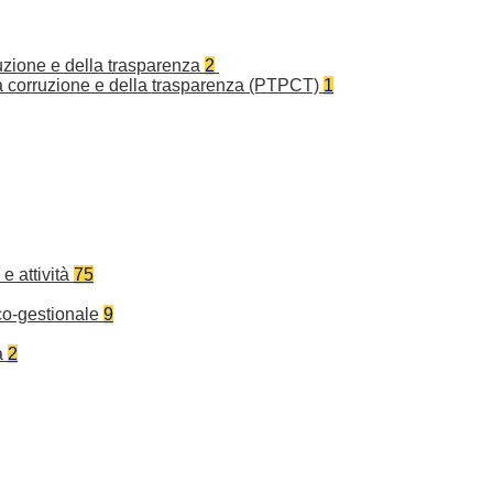
ruzione e della trasparenza
2
la corruzione e della trasparenza (PTPCT)
1
e attività
75
co-gestionale
9
a
2