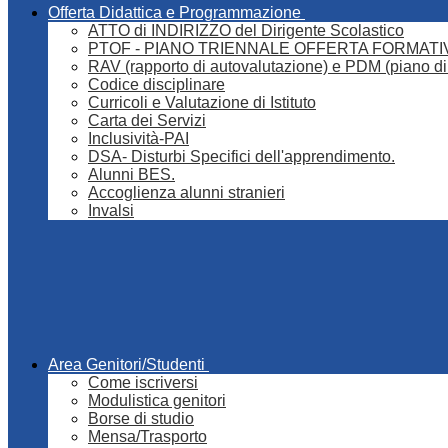
Offerta Didattica e Programmazione
ATTO di INDIRIZZO del Dirigente Scolastico
PTOF - PIANO TRIENNALE OFFERTA FORMATI
RAV (rapporto di autovalutazione) e PDM (piano di
Codice disciplinare
Curricoli e Valutazione di Istituto
Carta dei Servizi
Inclusività-PAI
DSA- Disturbi Specifici dell'apprendimento.
Alunni BES.
Accoglienza alunni stranieri
Invalsi
Area Genitori/Studenti
Come iscriversi
Modulistica genitori
Borse di studio
Mensa/Trasporto