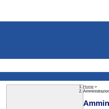
Home
>
Amministrazio
Ammini