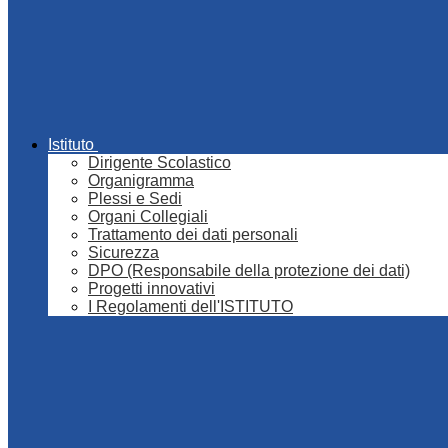
Istituto
Dirigente Scolastico
Organigramma
Plessi e Sedi
Organi Collegiali
Trattamento dei dati personali
Sicurezza
DPO (Responsabile della protezione dei dati)
Progetti innovativi
I Regolamenti dell'ISTITUTO