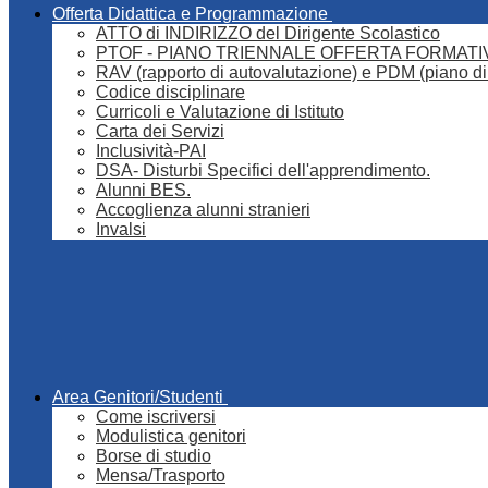
Offerta Didattica e Programmazione
ATTO di INDIRIZZO del Dirigente Scolastico
PTOF - PIANO TRIENNALE OFFERTA FORMATI
RAV (rapporto di autovalutazione) e PDM (piano di
Codice disciplinare
Curricoli e Valutazione di Istituto
Carta dei Servizi
Inclusività-PAI
DSA- Disturbi Specifici dell'apprendimento.
Alunni BES.
Accoglienza alunni stranieri
Invalsi
Area Genitori/Studenti
Come iscriversi
Modulistica genitori
Borse di studio
Mensa/Trasporto