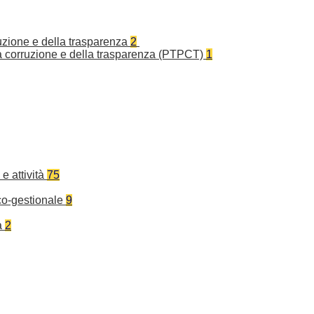
ruzione e della trasparenza
2
la corruzione e della trasparenza (PTPCT)
1
e attività
75
co-gestionale
9
a
2