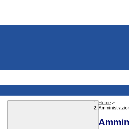
Home
>
Amministrazio
Ammini