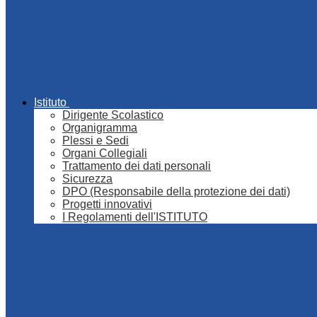
Istituto
Dirigente Scolastico
Organigramma
Plessi e Sedi
Organi Collegiali
Trattamento dei dati personali
Sicurezza
DPO (Responsabile della protezione dei dati)
Progetti innovativi
I Regolamenti dell'ISTITUTO