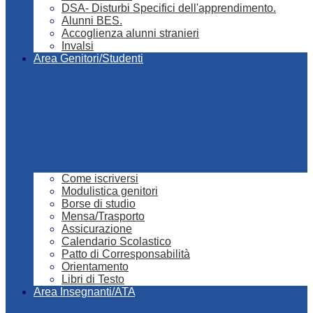
DSA- Disturbi Specifici dell'apprendimento.
Alunni BES.
Accoglienza alunni stranieri
Invalsi
Area Genitori/Studenti
Come iscriversi
Modulistica genitori
Borse di studio
Mensa/Trasporto
Assicurazione
Calendario Scolastico
Patto di Corresponsabilità
Orientamento
Libri di Testo
Area Insegnanti/ATA