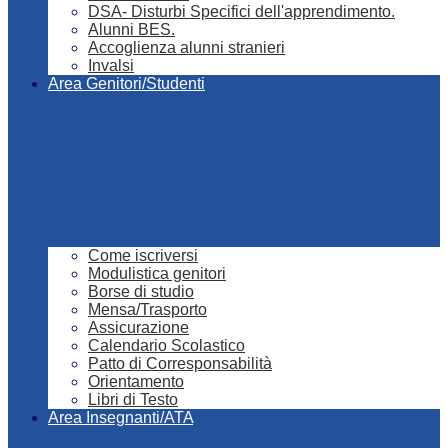
DSA- Disturbi Specifici dell'apprendimento.
Alunni BES.
Accoglienza alunni stranieri
Invalsi
Area Genitori/Studenti
Come iscriversi
Modulistica genitori
Borse di studio
Mensa/Trasporto
Assicurazione
Calendario Scolastico
Patto di Corresponsabilità
Orientamento
Libri di Testo
Area Insegnanti/ATA