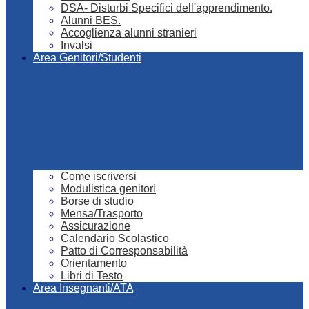
DSA- Disturbi Specifici dell'apprendimento.
Alunni BES.
Accoglienza alunni stranieri
Invalsi
Area Genitori/Studenti
Come iscriversi
Modulistica genitori
Borse di studio
Mensa/Trasporto
Assicurazione
Calendario Scolastico
Patto di Corresponsabilità
Orientamento
Libri di Testo
Area Insegnanti/ATA