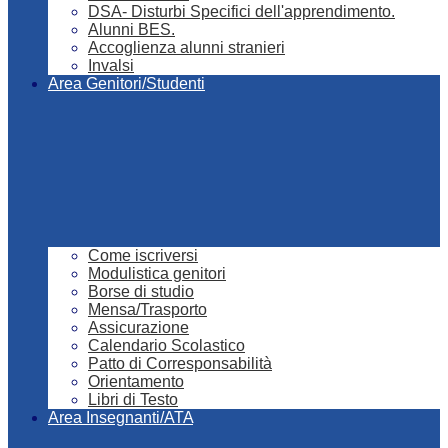
DSA- Disturbi Specifici dell'apprendimento.
Alunni BES.
Accoglienza alunni stranieri
Invalsi
Area Genitori/Studenti
Come iscriversi
Modulistica genitori
Borse di studio
Mensa/Trasporto
Assicurazione
Calendario Scolastico
Patto di Corresponsabilità
Orientamento
Libri di Testo
Area Insegnanti/ATA