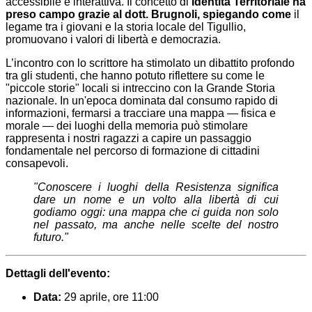
accessibile e interattiva. Il concetto di
Identità Territoriale ha
preso campo grazie al dott. Brugnoli, spiegando come
il
legame tra i giovani e la storia locale del Tigullio,
promuovano i valori di libertà e democrazia.
L’incontro con lo scrittore ha stimolato un dibattito profondo
tra gli studenti, che hanno potuto riflettere su come le
"piccole storie" locali si intreccino con la Grande Storia
nazionale. In un'epoca dominata dal consumo rapido di
informazioni, fermarsi a tracciare una mappa — fisica e
morale — dei luoghi della memoria può stimolare
rappresenta i nostri ragazzi a capire un passaggio
fondamentale nel percorso di formazione di cittadini
consapevoli.
"Conoscere i luoghi della Resistenza significa
dare un nome e un volto alla libertà di cui
godiamo oggi: una mappa che ci guida non solo
nel passato, ma anche nelle scelte del nostro
futuro."
Dettagli dell'evento:
Data:
29 aprile, ore 11:00