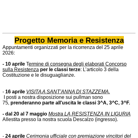
Progetto Memoria e Resistenza
Appuntamenti organizzati per la ricorrenza del 25 aprile
2026:
- 10 aprile
T
ermine di consegna degli elaborati Concorso
sulla
Resistenza
per le classi terze
:
L’articolo 3 della
Costituzione e le disuguaglianze.
-
16 aprile
VISITA A SANT'ANNA DI STAZZEMA.
I posti a nostra disposizione sui pullman sono
75,
prenderanno parte all'uscita le classi 3^A, 3^C, 3^F.
- dal 20 al 7 maggio
Mostra LA
RESISTENZA
IN LIGURIA
Allestita presso la nostra
scuola Descalzo (ingresso).
-
24 aprile
Cerimonia ufficiale con premiazione vincitori del