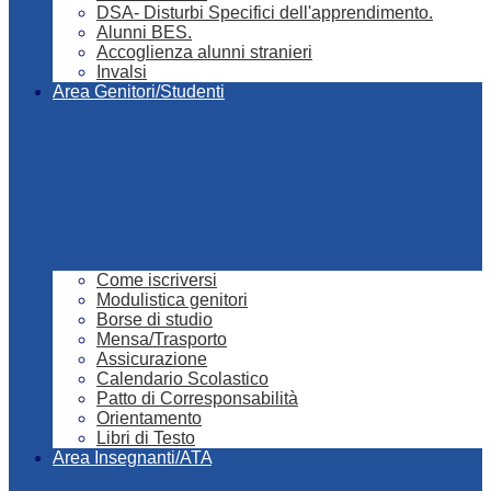
DSA- Disturbi Specifici dell'apprendimento.
Alunni BES.
Accoglienza alunni stranieri
Invalsi
Area Genitori/Studenti
Come iscriversi
Modulistica genitori
Borse di studio
Mensa/Trasporto
Assicurazione
Calendario Scolastico
Patto di Corresponsabilità
Orientamento
Libri di Testo
Area Insegnanti/ATA